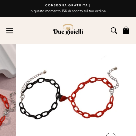
Vai
CONSEGNA GRATUITA |
al
In questo momento 15% di sconto sul tuo ordine!
Presentazione
contenuto
Break
NAVIGAZIONE
RICER
C