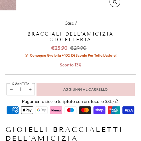
CHIUDERE
(ESC)
Casa
/
BRACCIALI DELL'AMICIZIA
GIOIELLERIA
Prezzo
Prezzo
€25,90
€29,90
normale
ridotto
Consegna Gratuita + 10% Di Sconto Per Tutta L'estate!
Sconto 13%
QUANTITÀ
AGGIUNGI AL CARRELLO
−
+
Pagamento sicuro (criptato con protocollo SSL)
GIOIELLI BRACCIALETTI
DELL'AMICIZIA