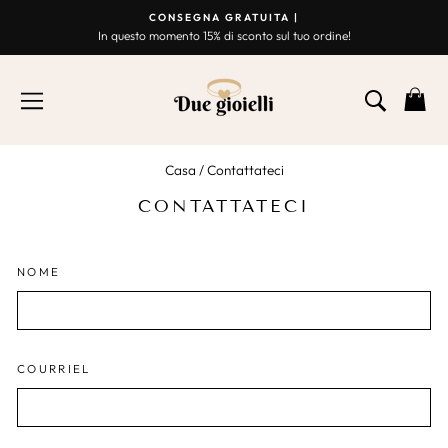
Vai
CONSEGNA GRATUITA |
al
In questo momento 15% di sconto sul tuo ordine!
Presentazione
contenuto
Break
NAVIGAZIONE
RICER
C
Casa
/
Contattateci
CONTATTATECI
NOME
COURRIEL