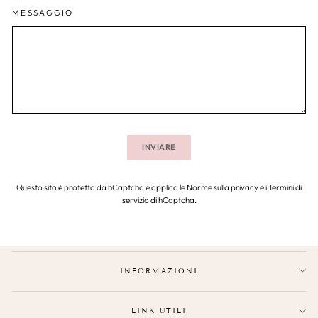
MESSAGGIO
INVIARE
Questo sito è protetto da hCaptcha e applica le
Norme sulla privacy
e i
Termini di
servizio
di hCaptcha.
INFORMAZIONI
LINK UTILI