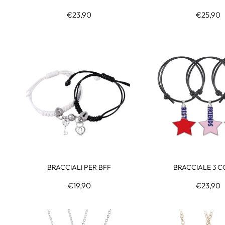
€23,90
€25,90
BRACCIALI PER BFF
BRACCIALE 3 C
€19,90
€23,90