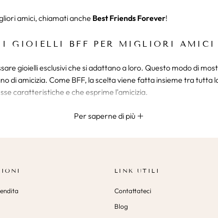
igliori amici, chiamati anche
Best Friends Forever
!
I GIOIELLI BFF PER MIGLIORI AMICI
are gioielli esclusivi che si adattano a loro. Questo modo di mostr
 di amicizia. Come BFF, la scelta viene fatta insieme tra tutta la g
stesse caratteristiche e che esprime l'amicizia.
Per saperne di più
GIOIELLI BFF PER 2
ta, scopri i
gioielli BFF per 2
. Pensate al vostro futuro accessori
 i
gioielli BFF per 3
. Questi gioielli si basano sullo stesso concetto d
IONI
LINK UTILI
ACQUISTO DEI GIOIELLI BFF
vendita
Contattateci
zio online. Scopri questa collezione speciale con una vasta gamma di
Blog