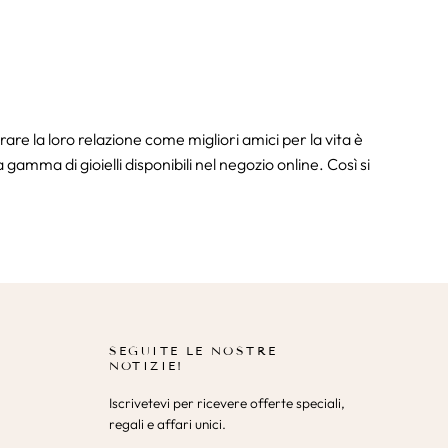
are la loro relazione come migliori amici per la vita è
amma di gioielli disponibili nel negozio online. Così si
o che indosserete insieme e che simbolizzerà in modo unico
ei gioielli per 2.
SEGUITE LE NOSTRE
NOTIZIE!
Iscrivetevi per ricevere offerte speciali,
 articoli per i BFF. Tra i migliori nel campo dei gioielli
regali e affari unici.