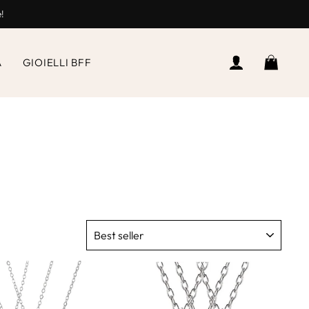
e!
ACCEDI
CEST
A
GIOIELLI BFF