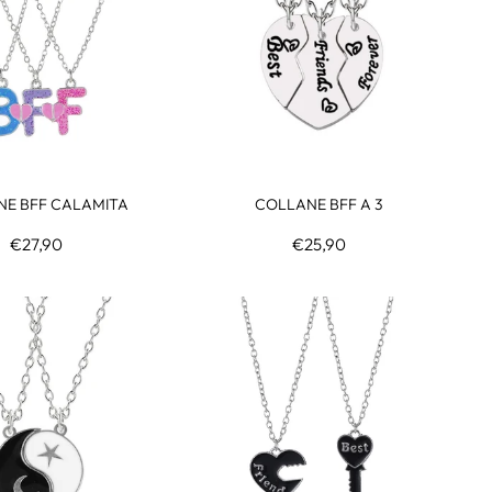
E BFF CALAMITA
COLLANE BFF A 3
€27,90
€25,90