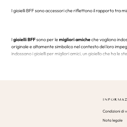
I gioielli BFF sono accessori che riflettono il rapporto tra m
I
gioielli BFF
sono per le
migliori amiche
che vogliono indoss
originale e altamente simbolico nel contesto del loro impegno
indossano i gioielli per migliori amici, un gioiello che ha le 
Per te, ma anche per il tuo alleato che ti seguirà in questa vi
il vostro legame. In un'amicizia di tre persone ci sono anche
INFORMAZ
Condizioni di 
L'acquisto di questi gioielli è molto semplice nel nostro nego
Nota legale
troverete: