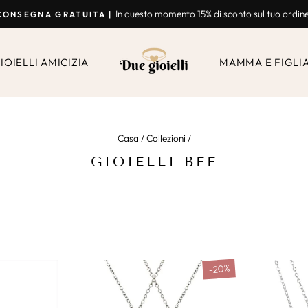
In questo momento 15% di sconto sul tuo ordin
CONSEGNA GRATUITA |
Presentazione
Break
IOIELLI AMICIZIA
MAMMA E FIGLI
Casa
/
Collezioni
/
GIOIELLI BFF
-20%