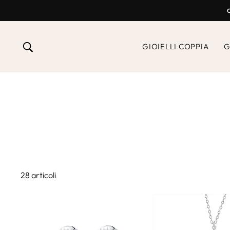
Vai
al
contenuto
RICERCA
GIOIELLI COPPIA
G
28 articoli