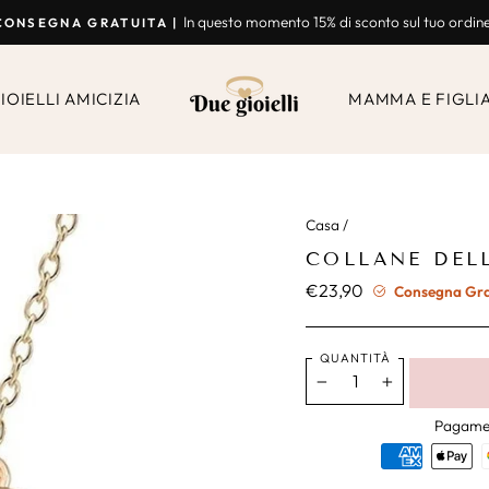
In questo momento 15% di sconto sul tuo ordin
CONSEGNA GRATUITA |
Presentazione
Break
IOIELLI AMICIZIA
MAMMA E FIGLI
Casa
/
COLLANE DELL
€23,90
Prezzo
Consegna Gratu
normale
QUANTITÀ
−
+
Pagamen