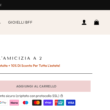
e!
ACCEDI
CEST
A
GIOIELLI BFF
'AMICIZIA A 2
ita + 10% Di Sconto Per Tutta L'estate!
AGGIUNGI AL CARRELLO
to sicuro (criptato con protocollo SSL)