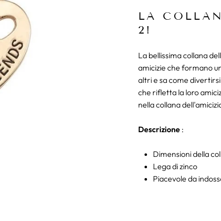
LA COLLAN
2!
La bellissima collana del
amicizie che formano un 
altri e sa come divertir
che rifletta la loro amici
nella collana dell'amiciz
Descrizione
:
Dimensioni della co
Lega di zinco
Piacevole da indos