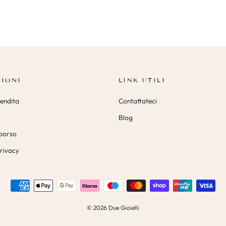
IONI
LINK UTILI
vendita
Contattateci
Blog
mborso
privacy
© 2026 Due Gioielli