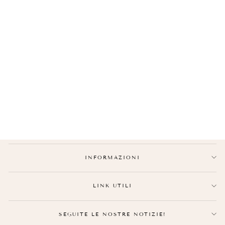
COLLANA MAMMA PER
BAMBINI
€27,90
INFORMAZIONI
LINK UTILI
SEGUITE LE NOSTRE NOTIZIE!