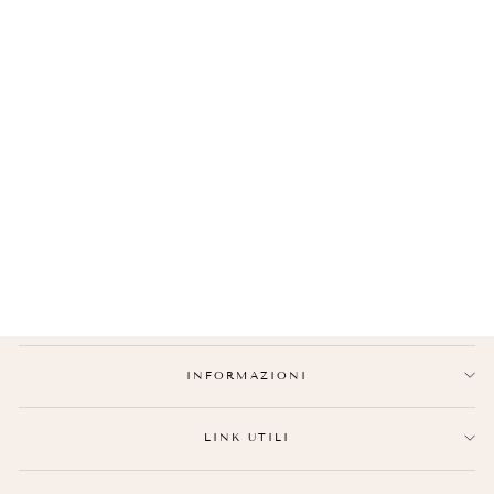
COLLANA I LOVE YOU
€27,90
INFORMAZIONI
LINK UTILI