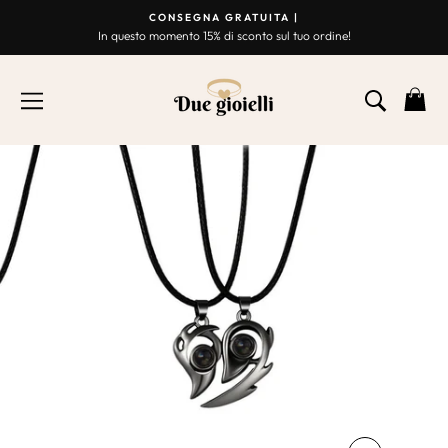
Vai
CONSEGNA GRATUITA |
al
In questo momento 15% di sconto sul tuo ordine!
Presentazione
contenuto
Break
NAVIGAZIONE
RICER
C