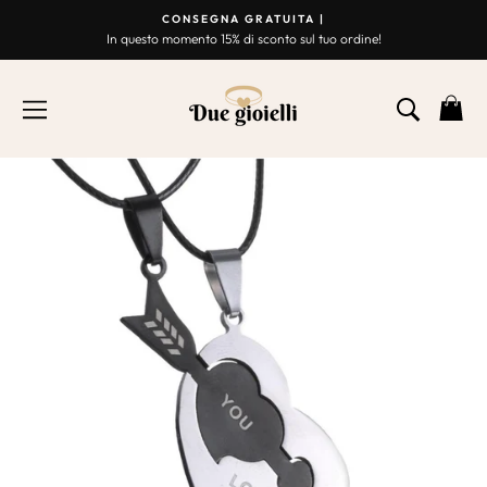
Vai
CONSEGNA GRATUITA |
al
In questo momento 15% di sconto sul tuo ordine!
Presentazione
contenuto
Break
NAVIGAZIONE
RICER
C