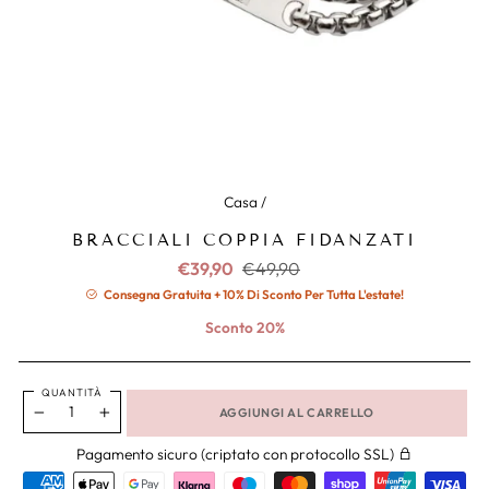
Casa
/
BRACCIALI COPPIA FIDANZATI
Prezzo
Prezzo
€39,90
€49,90
normale
ridotto
Consegna Gratuita + 10% Di Sconto Per Tutta L'estate!
Sconto 20%
QUANTITÀ
AGGIUNGI AL CARRELLO
−
+
Pagamento sicuro (criptato con protocollo SSL)