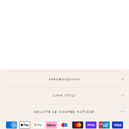
BRACCIALI COPPIA
FIDANZATI
Prezzo
€49,90
Prezzo
€39,90
normale
ridotto
INFORMAZIONI
LINK UTILI
SEGUITE LE NOSTRE NOTIZIE!