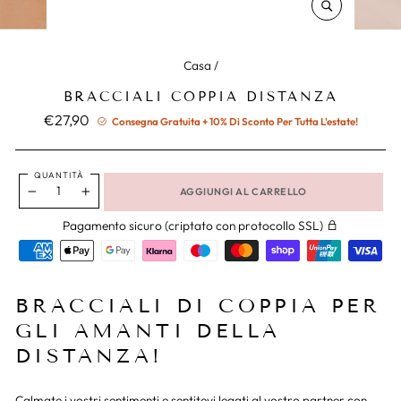
CHIUDERE
(ESC)
Casa
/
BRACCIALI COPPIA DISTANZA
Prezzo
€27,90
Consegna Gratuita + 10% Di Sconto Per Tutta L'estate!
normale
QUANTITÀ
AGGIUNGI AL CARRELLO
−
+
Pagamento sicuro (criptato con protocollo SSL)
BRACCIALI DI COPPIA PER
GLI AMANTI DELLA
DISTANZA!
Calmate i vostri sentimenti e sentitevi legati al vostro partner con