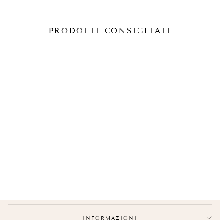
PRODOTTI CONSIGLIATI
BRACCIALI COPPIA
DISTANZA
€27,90
INFORMAZIONI