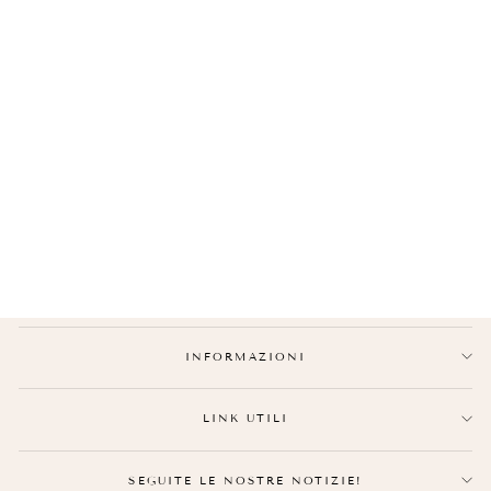
BRACCIALI COPPIA
ACCIAIO
Prezzo
€39,90
Prezzo
€29,90
normale
ridotto
INFORMAZIONI
LINK UTILI
SEGUITE LE NOSTRE NOTIZIE!