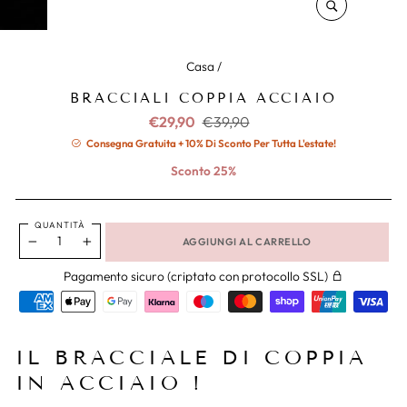
CHIUDERE
(ESC)
Casa
/
BRACCIALI COPPIA ACCIAIO
Prezzo
Prezzo
€29,90
€39,90
normale
ridotto
Consegna Gratuita + 10% Di Sconto Per Tutta L'estate!
Sconto 25%
QUANTITÀ
AGGIUNGI AL CARRELLO
−
+
Pagamento sicuro (criptato con protocollo SSL)
IL BRACCIALE DI COPPIA
IN ACCIAIO !