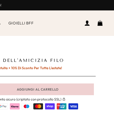
e!
ACCEDI
CEST
A
GIOIELLI BFF
 DELL'AMICIZIA FILO
ita + 10% Di Sconto Per Tutta L'estate!
AGGIUNGI AL CARRELLO
to sicuro (criptato con protocollo SSL)