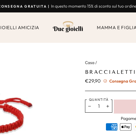
In questo momento 15% di sconto sul tuo ordin
CONSEGNA GRATUITA |
Presentazione
Break
IOIELLI AMICIZIA
MAMMA E FIGLI
Casa
/
BRACCIALETTI
€29,90
Prezzo
Consegna Gratu
normale
QUANTITÀ
−
+
Pagamen