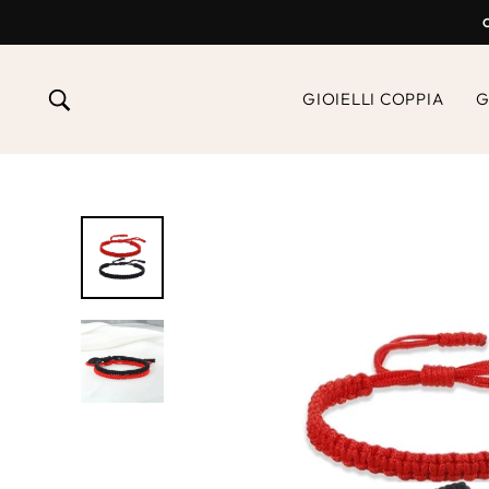
Vai
al
contenuto
RICERCA
GIOIELLI COPPIA
G