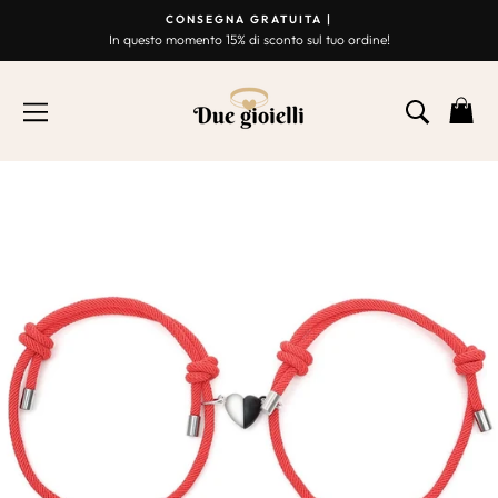
Vai
CONSEGNA GRATUITA |
al
In questo momento 15% di sconto sul tuo ordine!
Presentazione
contenuto
Break
NAVIGAZIONE
RICER
C