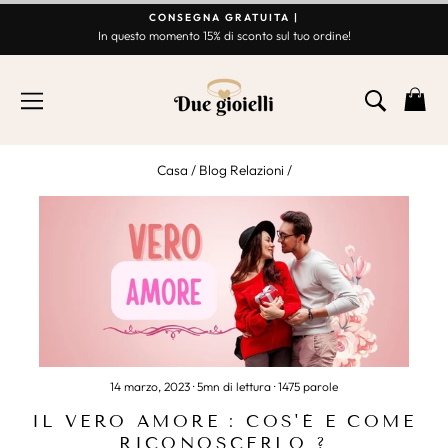
Vai
CONSEGNA GRATUITA |
al
In questo momento 15% di sconto sul tuo ordine!
Presentazione
contenuto
Break
NAVIGAZIONE
RICER
C
Casa
/
Blog Relazioni
/
14 marzo, 2023
· 5mn di lettura · 1475 parole
IL VERO AMORE : COS'È E COME
RICONOSCERLO ?