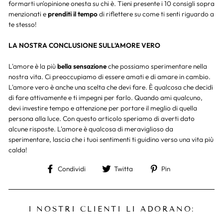
formarti un'opinione onesta su chi è. Tieni presente i 10 consigli sopra
menzionati e
prenditi il tempo
di riflettere su come ti senti riguardo a
te stesso!
LA NOSTRA CONCLUSIONE SULL'AMORE VERO
L'amore è la più
bella sensazione
che possiamo sperimentare nella
nostra vita. Ci preoccupiamo di essere amati e di amare in cambio.
L'amore vero è anche una scelta che devi fare. È qualcosa che decidi
di fare attivamente e ti impegni per farlo. Quando ami qualcuno,
devi investire tempo e attenzione per portare il meglio di quella
persona alla luce. Con questo articolo speriamo di averti dato
alcune risposte. L'amore è qualcosa di meraviglioso da
sperimentare, lascia che i tuoi sentimenti ti guidino verso una vita più
calda!
Condividi
Twitta
Aggiungi
Condividi
Twitta
Pin
su
su
a
Facebook
Twitter
Pinterest
I NOSTRI CLIENTI LI ADORANO: